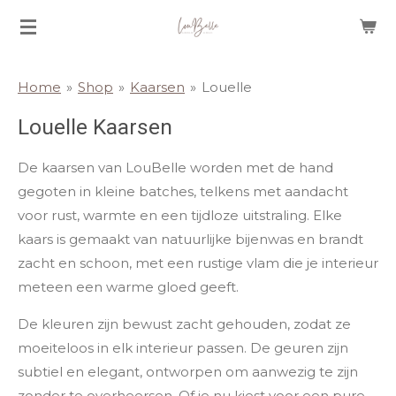
Ga
direct
naar
Home
»
Shop
»
Kaarsen
»
Louelle
de
hoofdinhoud
Louelle Kaarsen
De kaarsen van LouBelle worden met de hand
gegoten in kleine batches, telkens met aandacht
voor rust, warmte en een tijdloze uitstraling. Elke
kaars is gemaakt van natuurlijke bijenwas en brandt
zacht en schoon, met een rustige vlam die je interieur
meteen een warme gloed geeft.
De kleuren zijn bewust zacht gehouden, zodat ze
moeiteloos in elk interieur passen. De geuren zijn
subtiel en elegant, ontworpen om aanwezig te zijn
zonder te overheersen. Of je nu kiest voor een pure,