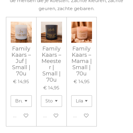
de mensen die je koestert. Zachte kleuren, zachte
geuren, zachte gebaren.
Family
Family
Family
Kaars –
Kaars –
Kaars –
Juf |
Meeste
Mama |
Small |
r |
Small |
70u
Small |
70u
70u
€ 14,95
€ 14,95
€ 14,95
In winkelwagen
In winkelwagen
In winkelwagen