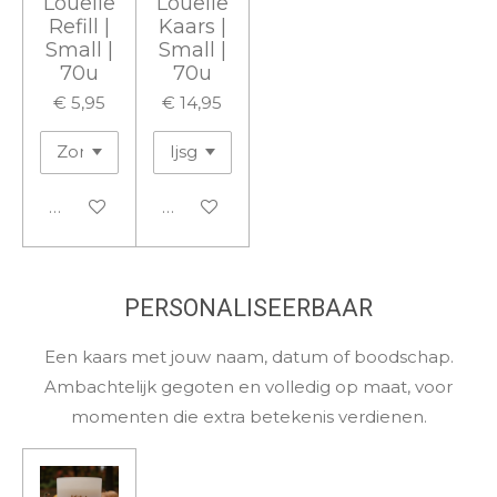
Louelle
Louelle
Refill |
Kaars |
Small |
Small |
70u
70u
€ 5,95
€ 14,95
In winkelwagen
In winkelwagen
PERSONALISEERBAAR
Een kaars met jouw naam, datum of boodschap.
Ambachtelijk gegoten en volledig op maat, voor
momenten die extra betekenis verdienen.