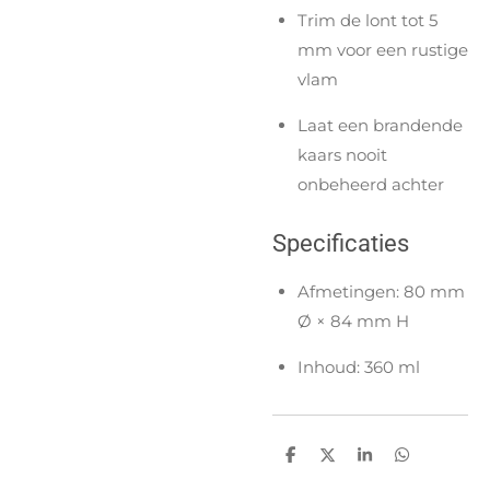
Trim de lont tot 5
mm voor een rustige
vlam
Laat een brandende
kaars nooit
onbeheerd achter
Specificaties
Afmetingen: 80 mm
Ø × 84 mm H
Inhoud: 360 ml
D
D
S
D
e
e
h
e