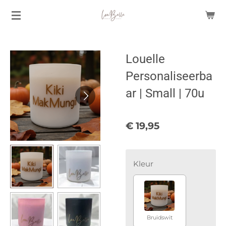
Ga
direct
naar
de
Louelle
hoofdinhoud
Personaliseerba
ar | Small | 70u
€ 19,95
Kleur
Bruidswit