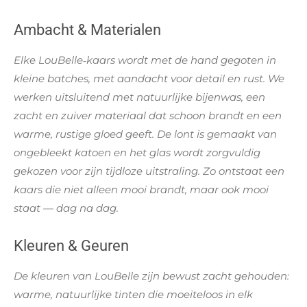
l
e
a
l
e
l
r
e
n
e
n
Ambacht & Materialen
Elke LouBelle‑kaars wordt met de hand gegoten in
kleine batches, met aandacht voor detail en rust. We
werken uitsluitend met natuurlijke bijenwas, een
zacht en zuiver materiaal dat schoon brandt en een
warme, rustige gloed geeft. De lont is gemaakt van
ongebleekt katoen en het glas wordt zorgvuldig
gekozen voor zijn tijdloze uitstraling. Zo ontstaat een
kaars die niet alleen mooi brandt, maar ook mooi
staat — dag na dag.
Kleuren & Geuren
De kleuren van LouBelle zijn bewust zacht gehouden:
warme, natuurlijke tinten die moeiteloos in elk