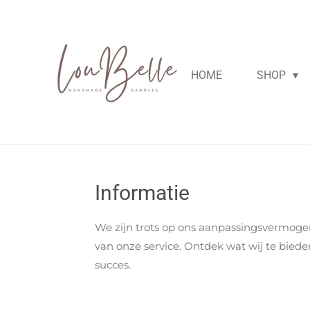
Ga
direct
naar
de
HOME
SHOP
hoofdinhoud
Informatie
We zijn trots op ons aanpassingsvermoge
van onze service. Ontdek wat wij te bied
succes.