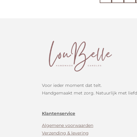
a
i
n
c
n
s
e
t
t
b
e
a
o
r
g
o
e
r
k
s
a
t
m
Voor ieder moment dat telt.
Handgemaakt met zorg. Natuurlijk met liefd
Klantenservice
Algemene voorwaarden
Verzending & levering