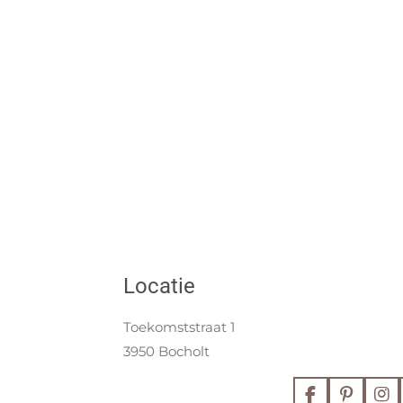
Locatie
Toekomststraat 1
3950 Bocholt
F
P
I