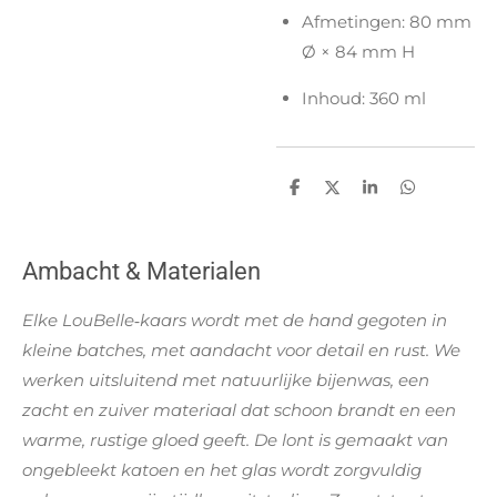
Afmetingen: 80 mm
Ø × 84 mm H
Inhoud: 360 ml
D
D
S
D
e
e
h
e
l
e
a
l
e
l
r
e
n
e
n
Ambacht & Materialen
Elke LouBelle‑kaars wordt met de hand gegoten in
kleine batches, met aandacht voor detail en rust. We
werken uitsluitend met natuurlijke bijenwas, een
zacht en zuiver materiaal dat schoon brandt en een
warme, rustige gloed geeft. De lont is gemaakt van
ongebleekt katoen en het glas wordt zorgvuldig