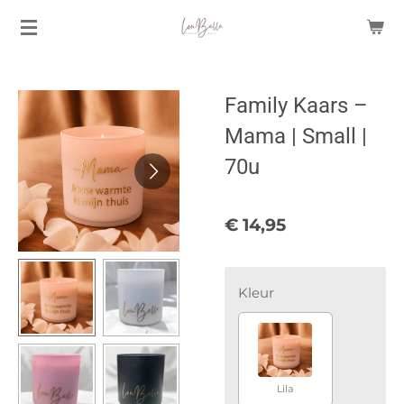
Ga
direct
naar
de
Family Kaars –
hoofdinhoud
Mama | Small |
70u
€ 14,95
Kleur
Lila